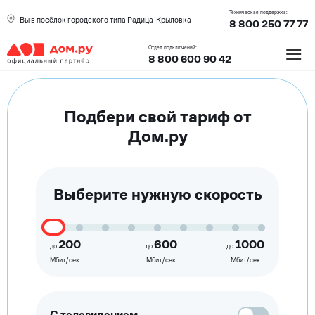
Техническая поддержка:
Вы в посёлок городского типа Радица-Крыловка
8 800 250 77 77
≡
Отдел подключений:
8 800 600 90 42
Подбери свой тариф от
Дом.ру
Выберите нужную скорость
200
600
1000
до
до
до
Мбит/сек
Мбит/сек
Мбит/сек
С телевидением